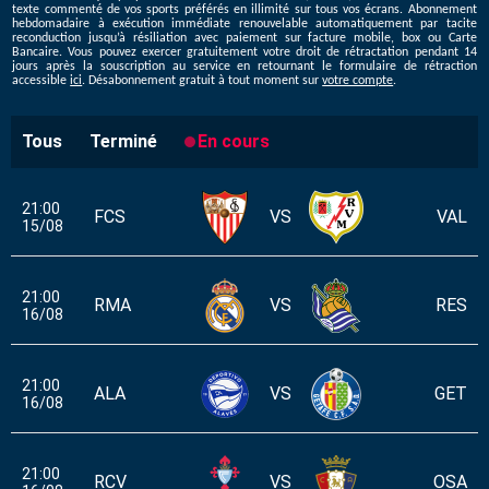
texte commenté de vos sports préférés en illimité sur tous vos écrans. Abonnement
hebdomadaire à exécution immédiate renouvelable automatiquement par tacite
reconduction jusqu’à résiliation avec paiement sur facture mobile, box ou Carte
Bancaire. Vous pouvez exercer gratuitement votre droit de rétractation pendant 14
jours après la souscription au service en retournant le formulaire de rétraction
accessible
ici
. Désabonnement gratuit à tout moment sur
votre compte
.
Tous
Terminé
En cours
21:00
FCS
VS
VAL
15/08
21:00
RMA
VS
RES
16/08
21:00
ALA
VS
GET
16/08
21:00
RCV
VS
OSA